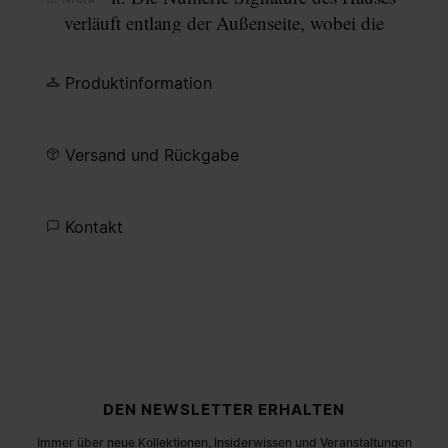
verläuft entlang der Außenseite, wobei die
Nummer 11 in einer runden Gravierung eingefasst
ist. Das offene Modell wird mit einem halbmatten
Produktinformation
Palladium-Finish versehen.
Versand und Rückgabe
Kontakt
Fußzeile der Website
DEN NEWSLETTER ERHALTEN
Immer über neue Kollektionen, Insiderwissen und Veranstaltungen