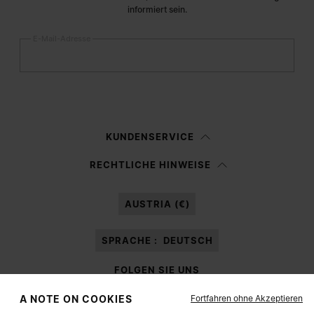
informiert sein.
E-Mail-Adresse
Anmelden
Frau
Mann
Keine Angabe
KUNDENSERVICE
Ich habe die
Datenschutzerklärung
gelesen und willige in die Verarbeitung
RECHTLICHE HINWEISE
meiner personenbezogenen Daten durch Margiela S.A.S.U. zu
Marketing*
-Zwecken laut Abschnitt 3.1.b) der Datenschutzerklärung ein.
AUSTRIA (€)
SPRACHE :
DEUTSCH
FOLGEN SIE UNS
Fortfahren ohne Akzeptieren
A NOTE ON COOKIES