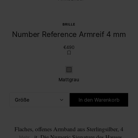
BRILLE
Number Reference Armreif 4 mm
€490
Mattgrau
Mattgrau
Größe
In den Warenkorb
Bitte wählen Sie eine Größe aus.
Flaches, offenes Armband aus Sterlingsilber, 4
mm breit. Die Numeric Signature des Hauses
... Mehr