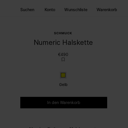
Suchen
Konto
Wunschliste
Warenkorb
SCHMUCK
Numeric Halskette
€490
Gelb
Gelb
Bitte wählen Sie eine Größe aus.
In den Warenkorb