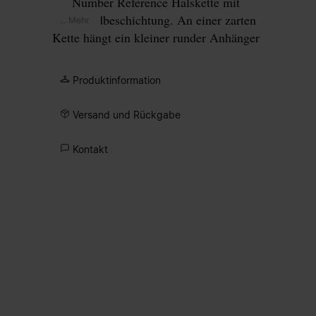
Number Reference Halskette mit
Gelbgoldbeschichtung. An einer zarten
... Mehr
Kette hängt ein kleiner runder Anhänger
mit unserer charakteristischen Numeric
Signature, wobei die Zahl 11 eingekreist
Produktinformation
ist. Mit längenverstellbarem
Karabinerverschluss.
Versand und Rückgabe
Kontakt