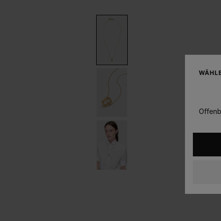
WÄHLE
Offenb