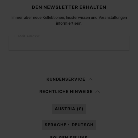
Fußzeile der Website
DEN NEWSLETTER ERHALTEN
Immer über neue Kollektionen, Insiderwissen und Veranstaltungen
informiert sein.
E-Mail-Adresse
Anmelden
Frau
Mann
Keine Angabe
KUNDENSERVICE
Ich habe die
Datenschutzerklärung
gelesen und willige in die Verarbeitung
RECHTLICHE HINWEISE
meiner personenbezogenen Daten durch Margiela S.A.S.U. zu
Marketing*
-Zwecken laut Abschnitt 3.1.b) der Datenschutzerklärung ein.
AUSTRIA (€)
SPRACHE :
DEUTSCH
FOLGEN SIE UNS