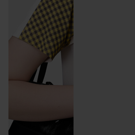
Bracciale rigido Numericl
Anello Numeric
intrecciato
640.00
2,440.00
silver
gold
silver
silver
gold