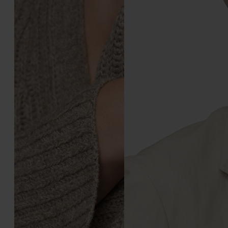
Anello a catena
Anello Numericl con
diamante