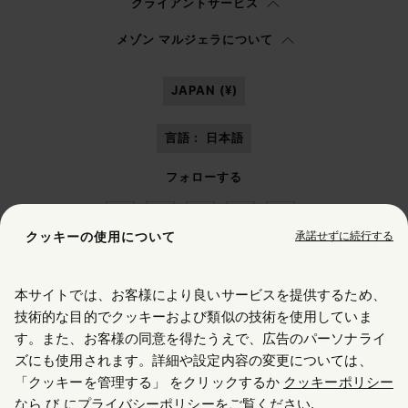
クライアントサービス
プライバシーポリシー
を読み、私はマルジェラ S.A.S.U. が
プライバシーポリ
メゾン マルジェラについて
シー
の 3.1.b) 項に記載されたマーケティング*目的のために私の個人データを
処理することを承認します。
JAPAN (¥)
言語 :
日本語
フォローする
承諾せずに続行する
クッキーの使用について
本サイトでは、お客様により良いサービスを提供するため、
Maison Margiela
MM6
技術的な目的でクッキーおよび類似の技術を使用していま
す。また、お客様の同意を得たうえで、広告のパーソナライ
お住まいの場所を選択してください
ズにも使用されます。詳細や設定内容の変更については、
「クッキーを管理する」 をクリックするか
クッキーポリシー
メゾン マルジェラはOTBのメンバーです
なら
び
にプライバシーポリシーをご覧ください
.