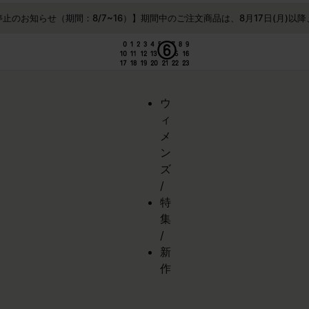
する
止のお知らせ（期間：8/7~16）】期間中のご注文商品は、8月17日(月)以
ウ
ィ
メ
ン
ズ
/
特
集
/
新
作