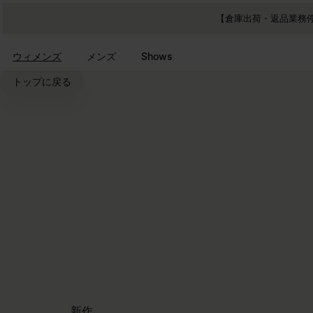
メインコンテンツに進む
フッターナビゲーションへスキップ
【倉庫出荷・返品業務停
ウィメンズ
メンズ
Shows
トップに戻る
新作