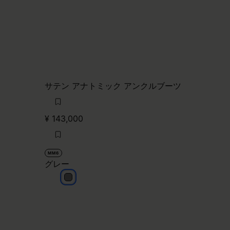
サテン アナトミック アンクルブーツ
¥ 143,000
MM6
グレー
ル
グレー