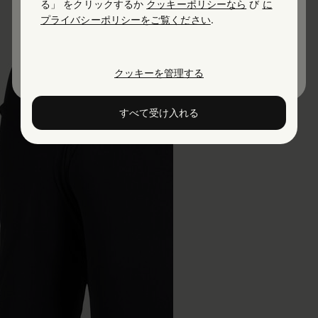
る」 をクリックするか
クッキーポリシーなら
び
に
プライバシーポリシーをご覧ください
.
United States
Japan
クッキーを管理する
すべて受け入れる