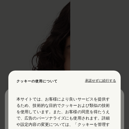
承諾せずに続行する
クッキーの使用について
本サイトでは、お客様により良いサービスを提供す
お住まいの場所を選択してください
るため、技術的な目的でクッキーおよび類似の技術
を使用しています。また、お客様の同意を得たうえ
で、広告のパーソナライズにも使用されます。詳細
United Statesを選択しています。住所を更新しますか？
や設定内容の変更については、「クッキーを管理す