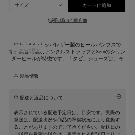
サイズ
カートに追加
サイズを選択してください
受け取り可能店舗
やわらかいナッパレザー製のヒールパンプスで
... さらに見る
す。調節可能なアンクルストラップと8cmのシリン
ダーヒールが特徴です。「タビ」シューズは、そ
の名前の由来である15世紀の日本の伝統的な靴下
（足袋）から着想を得たつま先が分かれたスプリ
製品情報
ットトゥのシルエットが特徴のスタイルです。ア
バンギャルドで法則や規則に囚われないメゾン マ
ルジェラのクリエイティブなスピリットを反映し
配送と返品について
た「タビ」は、メゾンのヘリテージとして、伝統
を受け継ぎながら時代とともに進化し続けていま
表示されている配送予定日は、目安です。実際の
す。
発送は、配送状況や商品の準備状況により変動す
ることがありますのでご了承ください。配送日の
ご指定を希望の場合は、表示される配送日よりご