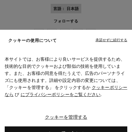
言語 :
日本語
フォローする
承諾せずに続行する
クッキーの使用について
本サイトでは、お客様により良いサービスを提供するため、
Maison Margiela
MM6
技術的な目的でクッキーおよび類似の技術を使用していま
す。また、お客様の同意を得たうえで、広告のパーソナライ
ズにも使用されます。詳細や設定内容の変更については、
「クッキーを管理する」 をクリックするか
クッキーポリシー
なら
び
にプライバシーポリシーをご覧ください
.
メゾン マルジェラはOTBのメンバーです
メゾン マルジェラはOTB財団を支援しています
キャリア
著作権© 2026 - v6.2.9
クッキーを管理する