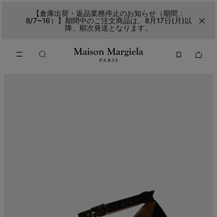
メインコンテンツに進む
フッターナビゲーションへスキップ
【倉庫出荷・返品業務停止のお知らせ（期間：
8/7~16）】期間中のご注文商品は、8月17日(月)以
降、順次発送となります。