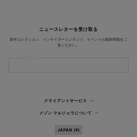
サイトフッター
ニュースレターを受け取る
新作コレクション、インサイダーコンテンツ、イベントの最新情報をご
覧ください。
メールアドレス
登録
する
ウィメンズ
メンズ
回答しない
クライアントサービス
プライバシーポリシー
を読み、私はマルジェラ S.A.S.U. が
プライバシーポリ
メゾン マルジェラについて
シー
の 3.1.b) 項に記載されたマーケティング*目的のために私の個人データを
処理することを承認します。
JAPAN (¥)