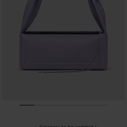
Category-to-be-updated
/