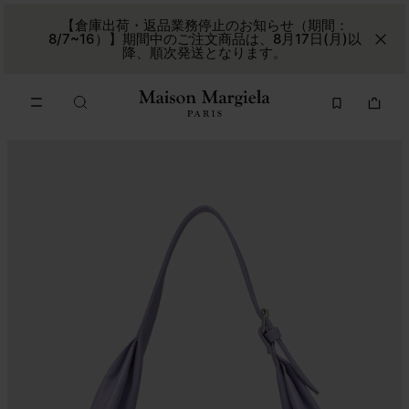
メインコンテンツに進む
フッターナビゲーションへスキップ
【倉庫出荷・返品業務停止のお知らせ（期間：
8/7~16）】期間中のご注文商品は、8月17日(月)以
降、順次発送となります。