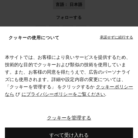
言語 :
日本語
フォローする
承諾せずに続行する
クッキーの使用について
本サイトでは、お客様により良いサービスを提供するため、
Maison Margiela
MM6
技術的な目的でクッキーおよび類似の技術を使用していま
す。また、お客様の同意を得たうえで、広告のパーソナライ
お住まいの場所を選択してください
ズにも使用されます。詳細や設定内容の変更については、
「クッキーを管理する」 をクリックするか
クッキーポリシー
なら
び
にプライバシーポリシーをご覧ください
.
メゾン マルジェラはOTBのメンバーです
United Statesを選択しています。住所を更新しますか？
メゾン マルジェラはOTB財団を支援しています
キャリア
著作権© 2026 - v6.2.9
クッキーを管理する
United States
すべて受け入れる
Japan