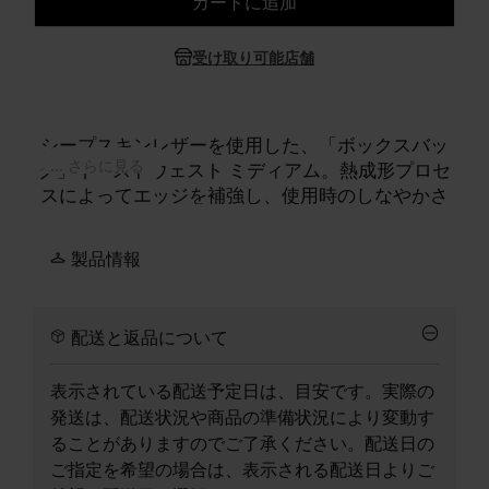
カートに追加
サイズを選択してください
受け取り可能店舗
シープスキンレザーを使用した、「ボックスバッ
... さらに見る
グ」イーストウェスト ミディアム。熱成形プロセ
スによってエッジを補強し、使用時のしなやかさ
を保ちながら構造的なシルエットを維持します。
幅広のレザーストラップが快適な肩掛けを可能に
製品情報
し、トップにはレザーのタッセルプル付きジップ
を配しています。両端には、メゾンのシグネチャ
ーである4本の白いステッチが施されています。
配送と返品について
表示されている配送予定日は、目安です。実際の
発送は、配送状況や商品の準備状況により変動す
ることがありますのでご了承ください。配送日の
ご指定を希望の場合は、表示される配送日よりご