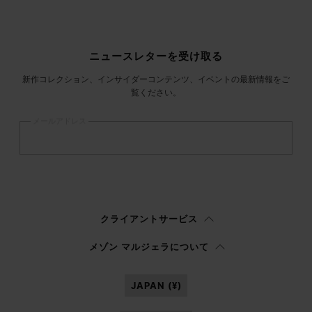
サイトフッター
ニュースレターを受け取る
新作コレクション、インサイダーコンテンツ、イベントの最新情報をご
覧ください。
メールアドレス
登録
する
ウィメンズ
メンズ
回答しない
クライアントサービス
プライバシーポリシー
を読み、私はマルジェラ S.A.S.U. が
プライバシーポリ
メゾン マルジェラについて
シー
の 3.1.b) 項に記載されたマーケティング*目的のために私の個人データを
処理することを承認します。
JAPAN (¥)