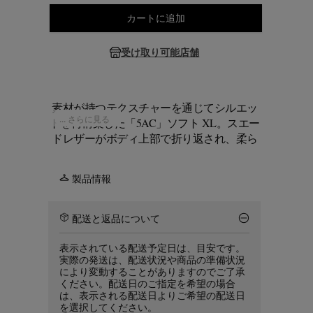
サイズを選択してください
カートに追加
受け取り可能店舗
素材が持つテクスチャーを通じてシルエッ
... さらに見る
トを再構築した「5AC」ソフト XL。スエー
ドレザーがボディ上部で折り返され、柔ら
かい構造の中から内側の素材が現れます。
メインボディはソフトレザー製で、ロール
製品情報
仕上げのトップハンドルと取り外し可能な
ショルダーストラップを備えています。折
り返しの下にはレザープル付きのジップク
配送と返品について
ロージャーを配置。「5AC」はフランス語
の「sac」を由来とし、「
アノニミティ・オ
表示されている配送予定日は、目安です。
ブ・ザ・ライニング
実際の発送は、配送状況や商品の準備状況
」のコンセプトを探求
により変動することがありますのでご了承
しています。フロントには、メゾンのシグ
ください。配送日のご指定を希望の場合
ネチャーである
4本の白いステッチ
が施され
は、表示される配送日よりご希望の配送日
ています。
を選択してください。