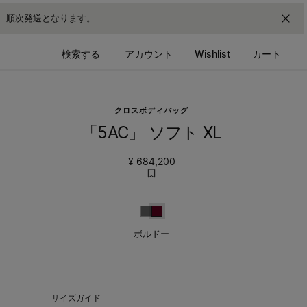
降、順次発送となります。
検索する
アカウント
Wishlist
カート
クロスボディバッグ
「5AC」 ソフト XL
¥ 684,200
ダークグレー
ボルドー
ボルドー
サイズガイド