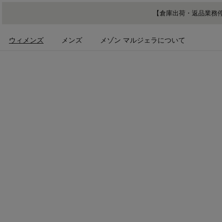
メインコンテンツに進む
フッターナビゲーションへスキップ
【倉庫出荷・返品業務停
ウィメンズ
メンズ
メゾン マルジェラについて