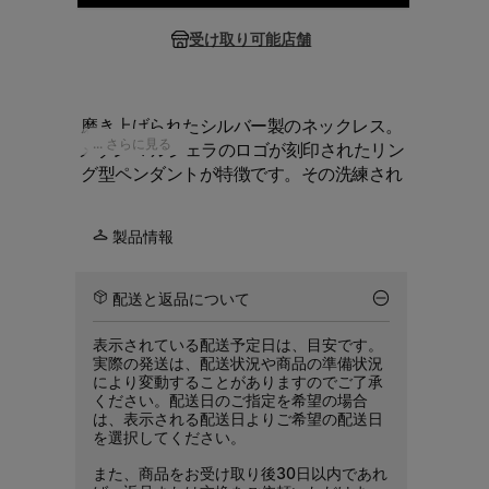
受け取り可能店舗
磨き上げられたシルバー製のネックレス。
... さらに見る
メゾン マルジェラのロゴが刻印されたリン
グ型ペンダントが特徴です。その洗練され
たフォルムは、繊細なチェーンと控えめな
刻印プレートによってさらに引き立ってい
製品情報
ます。
配送と返品について
表示されている配送予定日は、目安です。
実際の発送は、配送状況や商品の準備状況
により変動することがありますのでご了承
ください。配送日のご指定を希望の場合
は、表示される配送日よりご希望の配送日
を選択してください。
また、商品をお受け取り後30日以内であれ