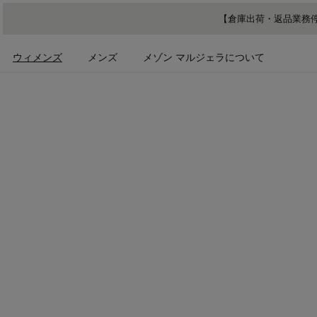
メインコンテンツに進む
フッターナビゲーションへスキップ
【倉庫出荷・返品業務停
ウィメンズ
メンズ
メゾン マルジェラについて