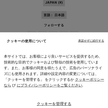
JAPAN (¥)
言語 :
日本語
フォローする
承諾せずに続行する
クッキーの使用について
本サイトでは、お客様により良いサービスを提供するため、
Maison Margiela
MM6
技術的な目的でクッキーおよび類似の技術を使用していま
す。また、お客様の同意を得たうえで、広告のパーソナライ
ズにも使用されます。詳細や設定内容の変更については、
「クッキーを管理する」 をクリックするか
クッキーポリシー
なら
び
にプライバシーポリシーをご覧ください
.
メゾン マルジェラはOTBのメンバーです
メゾン マルジェラはOTB財団を支援しています
キャリア
著作権© 2026 - v6.2.9
クッキーを管理する