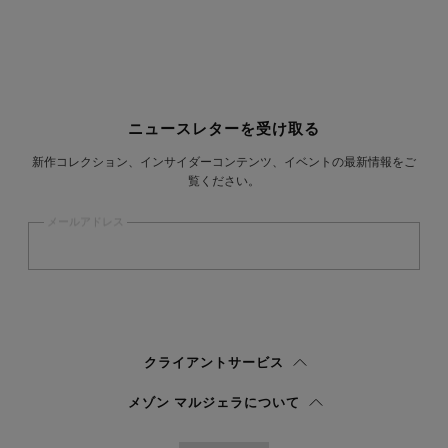
サイトフッター
ニュースレターを受け取る
新作コレクション、インサイダーコンテンツ、イベントの最新情報をご
覧ください。
メールアドレス
登録
する
ウィメンズ
メンズ
回答しない
クライアントサービス
プライバシーポリシー
を読み、私はマルジェラ S.A.S.U. が
プライバシーポリ
メゾン マルジェラについて
シー
の 3.1.b) 項に記載されたマーケティング*目的のために私の個人データを
処理することを承認します。