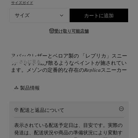
サイズガイド
サイズ
カートに追加
サイズを選択してください
受け取り可能店舗
ヌバックレザーとベロア製の 「レプリカ」スニー
... さらに見る
カーです。飛び散るようなペイントが施されてい
ます。メゾンの定番的な存在の
Replica
スニーカー
は、オーストリアで生み出された70年代のメンズ
のスポーツシューズに着想を得ています。 「レプ
製品情報
リカ」のディテールは、シーズンのインスピレー
ションによってアップデートされ、時代とともに
進化し続けています。
配送と返品について
表示されている配送予定日は、目安です。実際の
発送は、配送状況や商品の準備状況により変動す