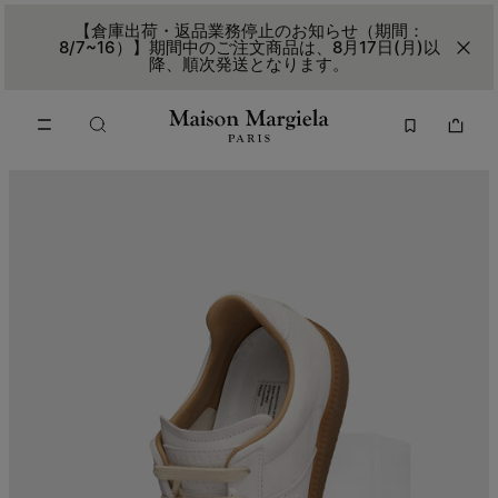
メインコンテンツに進む
フッターナビゲーションへスキップ
【倉庫出荷・返品業務停止のお知らせ（期間：
8/7~16）】期間中のご注文商品は、8月17日(月)以
降、順次発送となります。