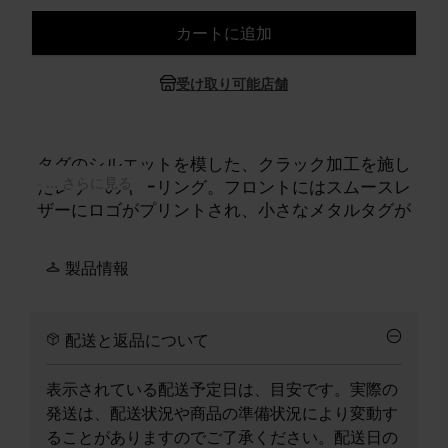
カートに追加
サイズを選択してください
受け取り可能店舗
タグのシルエットを模した、クラック加工を施し
... さらに見る
たレザーのキーリング。フロントにはスムースレ
ザーにロゴがプリントされ、小さなメタルタグが
添えられています。チェーン、クラスプ、フック
により、バッグなどに装着できます。背面には、
製品情報
メゾンのシグネチャーである
4本の白いステッチ
が
施されています。
配送と返品について
表示されている配送予定日は、目安です。実際の
発送は、配送状況や商品の準備状況により変動す
ることがありますのでご了承ください。配送日の