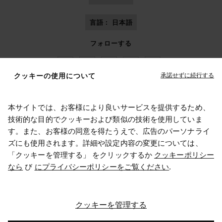
言語 :
日本語
フォローする
承諾せずに続行する
クッキーの使用について
本サイトでは、お客様により良いサービスを提供するため、
Maison Margiela
MM6
技術的な目的でクッキーおよび類似の技術を使用していま
す。また、お客様の同意を得たうえで、広告のパーソナライ
お住まいの場所を選択してください
ズにも使用されます。詳細や設定内容の変更については、
「クッキーを管理する」 をクリックするか
クッキーポリシー
なら
び
にプライバシーポリシーをご覧ください
.
メゾン マルジェラはOTBのメンバーです
United Statesを選択しています。住所を更新しますか？
メゾン マルジェラはOTB財団を支援しています
キャリア
著作権© 2026 - v6.2.9
クッキーを管理する
United States