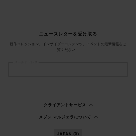
サイトフッター
ニュースレターを受け取る
新作コレクション、インサイダーコンテンツ、イベントの最新情報をご
覧ください。
メールアドレス
登録
する
ウィメンズ
メンズ
回答しない
クライアントサービス
プライバシーポリシー
を読み、私はマルジェラ S.A.S.U. が
プライバシーポリ
メゾン マルジェラについて
シー
の 3.1.b) 項に記載されたマーケティング*目的のために私の個人データを
処理することを承認します。
JAPAN (¥)