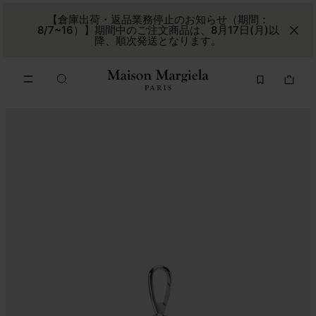
メインコンテンツに進む
フッターナビゲーションへスキップ
【倉庫出荷・返品業務停止のお知らせ（期間：
8/7~16）】期間中のご注文商品は、8月17日(月)以
降、順次発送となります。