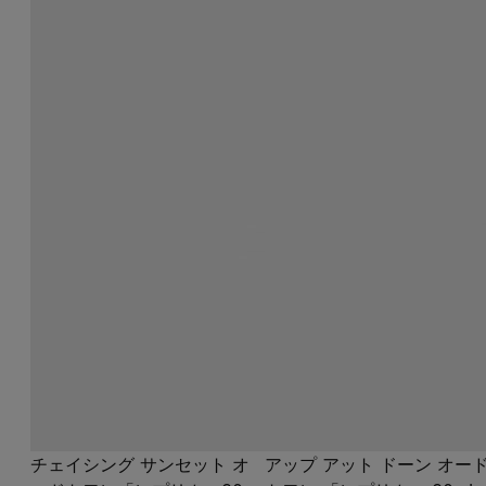
チェイシング サンセット オ
アップ アット ドーン オー
ードトワレ「レプリカ」30
トワレ 「レプリカ」 30mL
ml
¥ 12,210
¥ 12,210