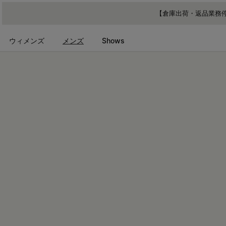
メインコンテンツに進む
フッターナビゲーションへスキップ
【倉庫出荷・返品業務停
ウィメンズ
メンズ
Shows