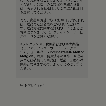
により変動することがありますのでご了承
ください。配送日のご指定を希望の場合
は、表示される配送日よりご希望の配送日
を選択してください。
また、商品をお受け取り後30日以内であれ
ば、返品または交換をご依頼いただけま
す。返品方法に関する詳細や、よくあるご
質問につきましては、
クライアントサービ
スページ
をご覧ください。
※フレグランス、化粧品および衛生商品
（ピアス、アンダーウェア、ソックス
等）、セール品、Supreme®/MM6 Maison
Margiela、着用・使用済みの商品、修理済
みまたは破損した商品は、返品・交換の対
象外となりますので、あらかじめご了承く
ださい。
お問い合わせ