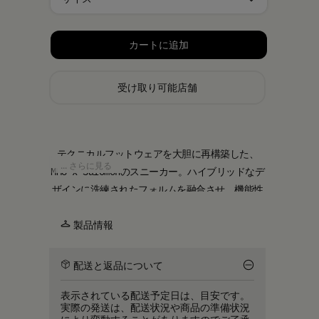
サイズを選択してください
カートに追加
受け取り可能店舗
テクニカルフットウェアを大胆に再構築した、
... さらに見る
MM6 x Salomonのスニーカー。ハイブリッドなデ
ザインに洗練されたフォルムを融合させ、機能性
に根ざしたディテールがMM6の反骨的なアプロー
チと交差します。先進的な美しさと、実際の動き
製品情報
を支える機能性が共存する一足です。
配送と返品について
表示されている配送予定日は、目安です。
実際の発送は、配送状況や商品の準備状況