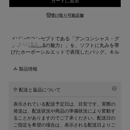
カートに追加
サイズを選択してください
受け取り可能店舗
メゾンのコンセプトである「アンコンシャス・グ
... さらに見る
ラマー（無意識の魅力）」を、ソフトに丸みを帯
びたホーボーシルエットで表現したバッグ。キル
ティング加工のナッパレザーを使用したパッド入
りの構造は、。メゾンのアイコン「グラム スラ
製品情報
ム」ファミリーのアイテムで、フランス・マルセ
イユの伝統的なキルト技術「マトラッセ」を反映
しています。手持ちでも肩掛けでも、リラックス
配送と返品について
しつつも洗練されたフォルムを楽しめます。フロ
ントには、メゾンの「匿名性」を象徴する
4本の白
表示されている配送予定日は、目安です。実際の
いステッチ
が施されています。
発送は、配送状況や商品の準備状況により変動す
ることがありますのでご了承ください。配送日の
ご指定を希望の場合は、表示される配送日よりご