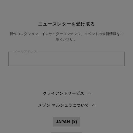
サイトフッター
ニュースレターを受け取る
新作コレクション、インサイダーコンテンツ、イベントの最新情報をご
覧ください。
メールアドレス
登録
する
ウィメンズ
メンズ
回答しない
クライアントサービス
プライバシーポリシー
を読み、私はマルジェラ S.A.S.U. が
プライバシーポリ
メゾン マルジェラについて
シー
の 3.1.b) 項に記載されたマーケティング*目的のために私の個人データを
処理することを承認します。
JAPAN (¥)