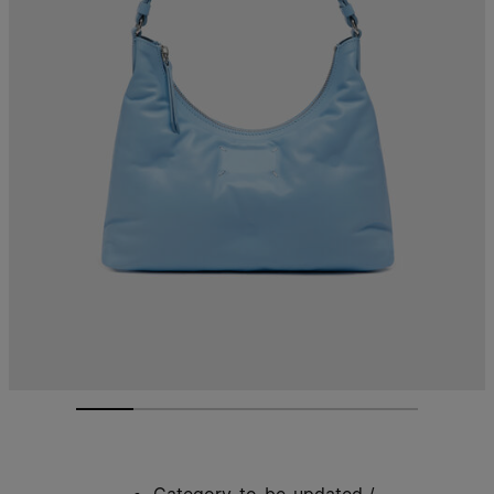
Category-to-be-updated
/