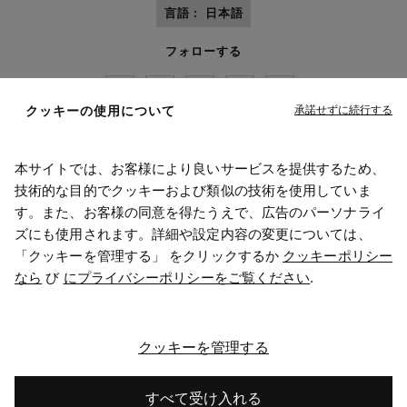
言語 :
日本語
フォローする
承諾せずに続行する
クッキーの使用について
本サイトでは、お客様により良いサービスを提供するため、
Maison Margiela
MM6
技術的な目的でクッキーおよび類似の技術を使用していま
す。また、お客様の同意を得たうえで、広告のパーソナライ
ズにも使用されます。詳細や設定内容の変更については、
「クッキーを管理する」 をクリックするか
クッキーポリシー
なら
び
にプライバシーポリシーをご覧ください
.
メゾン マルジェラはOTBのメンバーです
メゾン マルジェラはOTB財団を支援しています
キャリア
著作権© 2026 - v6.2.9
クッキーを管理する
すべて受け入れる