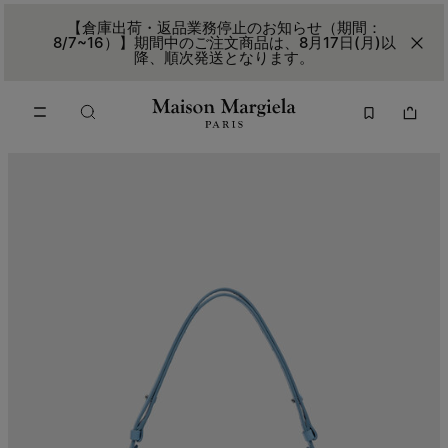
メインコンテンツに進む
フッターナビゲーションへスキップ
【倉庫出荷・返品業務停止のお知らせ（期間：
8/7~16）】期間中のご注文商品は、8月17日(月)以
降、順次発送となります。