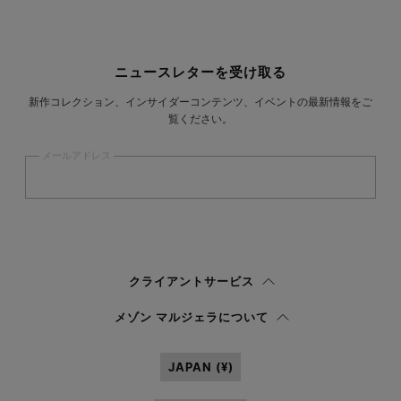
サイトフッター
ニュースレターを受け取る
新作コレクション、インサイダーコンテンツ、イベントの最新情報をご
覧ください。
メールアドレス
登録
する
ウィメンズ
メンズ
回答しない
クライアントサービス
プライバシーポリシー
を読み、私はマルジェラ S.A.S.U. が
プライバシーポリ
メゾン マルジェラについて
シー
の 3.1.b) 項に記載されたマーケティング*目的のために私の個人データを
処理することを承認します。
JAPAN (¥)