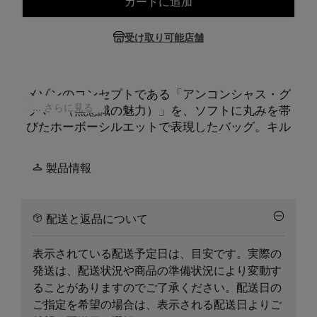
カートに追加
サイズを選択してください
受け取り可能店舗
メゾンのコンセプトである「アンコンシャス・グ
... さらに見る
ラマー（無意識の魅力）」を、ソフトに丸みを帯
びたホーボーシルエットで表現したバッグ。キル
ティング加工のナッパレザーを使用したパッド入
りの構造は、。メゾンのアイコン「グラム スラ
製品情報
ム」ファミリーのアイテムで、フランス・マルセ
イユの伝統的なキルト技術「マトラッセ」を反映
しています。手持ちでも肩掛けでも、リラックス
配送と返品について
しつつも洗練されたフォルムを楽しめます。フロ
ントには、メゾンの「匿名性」を象徴する
4本の白
表示されている配送予定日は、目安です。実際の
いステッチ
が施されています。
発送は、配送状況や商品の準備状況により変動す
ることがありますのでご了承ください。配送日の
ご指定を希望の場合は、表示される配送日よりご