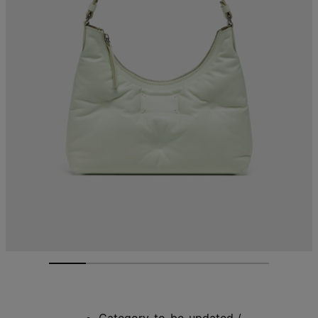
Category-to-be-updated
/