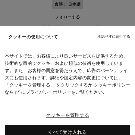
言語 :
日本語
フォローする
承諾せずに続行する
クッキーの使用について
本サイトでは、お客様により良いサービスを提供するため、
Maison Margiela
MM6
技術的な目的でクッキーおよび類似の技術を使用していま
す。また、お客様の同意を得たうえで、広告のパーソナライ
ズにも使用されます。詳細や設定内容の変更については、
「クッキーを管理する」 をクリックするか
クッキーポリシー
なら
び
にプライバシーポリシーをご覧ください
.
メゾン マルジェラはOTBのメンバーです
メゾン マルジェラはOTB財団を支援しています
キャリア
著作権© 2026 - v6.2.9
クッキーを管理する
すべて受け入れる