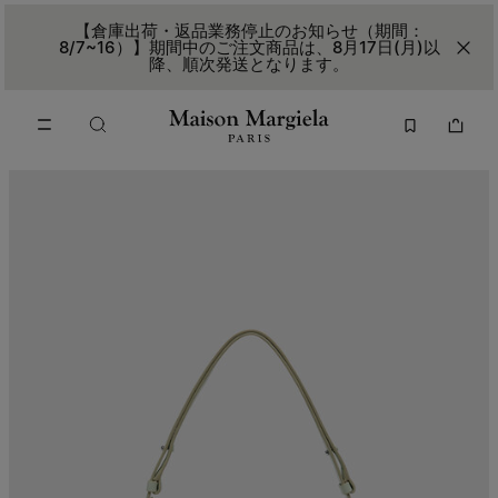
メインコンテンツに進む
フッターナビゲーションへスキップ
【倉庫出荷・返品業務停止のお知らせ（期間：
8/7~16）】期間中のご注文商品は、8月17日(月)以
降、順次発送となります。