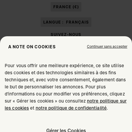
mes données à caractère personnel à des fins de
Marketing*
au moyen de
FRANCE (€)
différents canaux de communication en ligne et hors ligne comme cela est
décrit dans le paragraphe 3.1.b) de la note d’information.
LANGUE :
FRANÇAIS
SUIVEZ-NOUS
Continuer sans accepter
A NOTE ON COOKIES
Pour vous offrir une meilleure expérience, ce site utilise
des cookies et des technologies similaires à des fins
Maison Margiela
MM6
techniques et, avec votre consentement, également dans
CHOISISSEZ VOTRE LOCALISATION
le but de personnaliser les annonces. Pour plus
d'informations ou pour modifier vos préférences, cliquez
sur « Gérer les cookies » ou consultez
notre politique sur
Il semblerait que vous soyez à United States. Souhaitez-
les cookies
et
notre politique de confidentialité
.
Maison Margiela fait partie du Groupe OTB
vous mettre à jour votre localisation ?
Maison Margiela soutient la Fondation OTB
Carrières
Copyright © 2026 - v6.2.9
Gérer les Cookies
United States