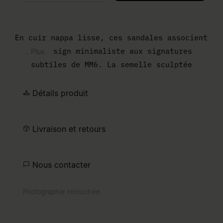
Veuillez sélectionner une taille
En cuir nappa lisse, ces sandales associent
un design minimaliste aux signatures
... Plus
subtiles de MM6. La semelle sculptée
rappelle le bout Anatomic emblématique de
la Maison, tandis que le motif Numeric
Détails produit
gaufré apporte un détail raffiné et
texturé. C'est une expression discrète d'un
Livraison et retours
savoir-faire contemporain.
Nous contacter
Photographie retouchée