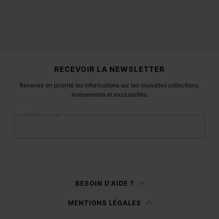
Pied de page du site
RECEVOIR LA NEWSLETTER
Recevez en priorité les informations sur les nouvelles collections,
événements et exclusivités.
Adresse e-mail
S’inscrire
Femme
Homme
BESOIN D'AIDE ?
Je préfère ne pas préciser
MENTIONS LÉGALES
Après avoir lu la
note d’information
, j’autorise Margiela S.A.S.U. à traiter