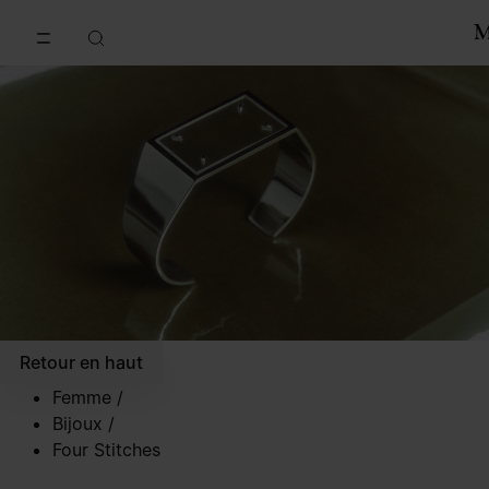
Accéder au contenu principal
Passer à la navigation en pi
Retour en haut
Femme
/
Bijoux
/
Four Stitches