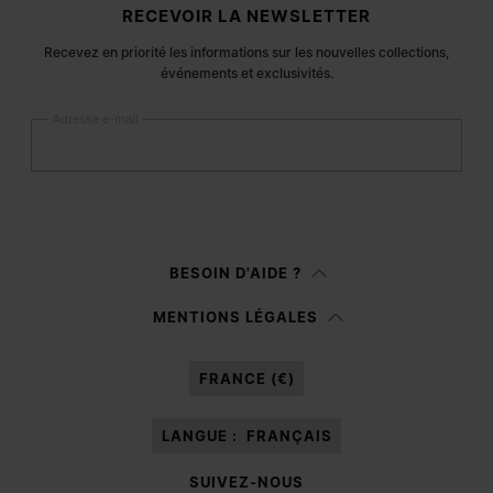
Pied de page du site
RECEVOIR LA NEWSLETTER
Recevez en priorité les informations sur les nouvelles collections,
événements et exclusivités.
Adresse e-mail
S’inscrire
Femme
Homme
BESOIN D'AIDE ?
Je préfère ne pas préciser
MENTIONS LÉGALES
Après avoir lu la
note d’information
, j’autorise Margiela S.A.S.U. à traiter
mes données à caractère personnel à des fins de
Marketing*
au moyen de
FRANCE (€)
différents canaux de communication en ligne et hors ligne comme cela est
décrit dans le paragraphe 3.1.b) de la note d’information.
LANGUE :
FRANÇAIS
SUIVEZ-NOUS