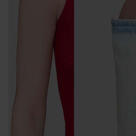
Pendants d'oreilles Four
Bracelet Four Stitches
Stitches
910 €