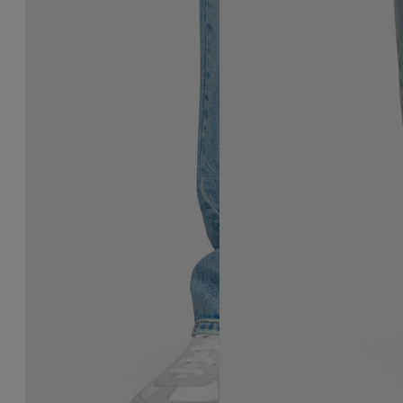
Sneaker Replica Wedge
Sneakers Replica