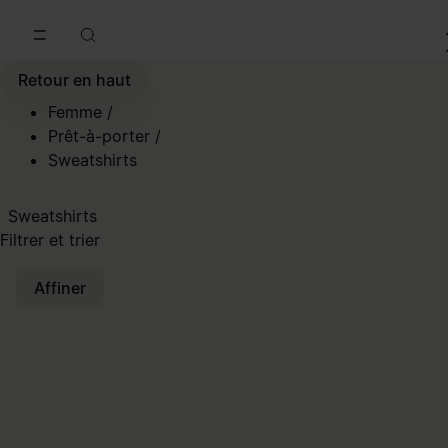
Accéder au contenu principal
Passer à la navigation en pi
Retour en haut
Femme
/
Prêt-à-porter
/
Sweatshirts
Sweatshirts
Filtrer et trier
Affiner