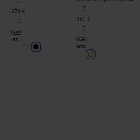
370 €
350 €
MM6
noir
MM6
ecru
noir
noir
ecru