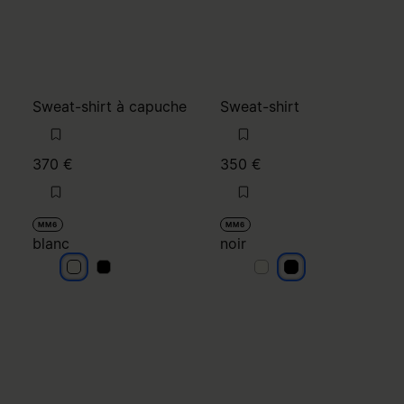
Sweat-shirt à capuche
Sweat-shirt
370 €
350 €
MM6
MM6
blanc
noir
blanc
blanc
noir
noir