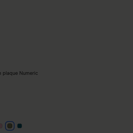
 plaque Numeric
aki
kaki
kaki