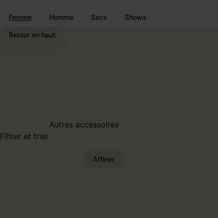
Accéder au contenu principal
Passer à la navigation en pi
Femme
Homme
Sacs
Shows
Retour en haut
Autres accessoires
Filtrer et trier
Affiner