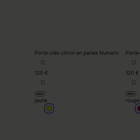
Porte-clés citron en perles Numeric
Porte-
120 €
120 €
MM6
MM6
jaune
rouge 
jaune
r