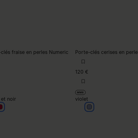
clés fraise en perles Numeric
Porte-clés cerises en perl
120 €
MM6
et noir
violet
ouge et noir
violet