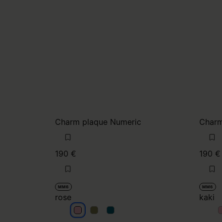
Charm plaque Numeric
Charm
190 €
190 €
MM6
MM6
rose
kaki
rose
rose
rose
k