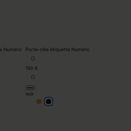
es Numeric
Porte-clés étiquette Numeric
190 €
MM6
noir
noir
noir