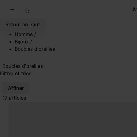
Accéder au contenu principal
Passer à la navigation en pi
Retour en haut
Homme
/
Bijoux
/
Boucles d'oreilles
Boucles d'oreilles
Filtrer et trier
Affiner
17 articles