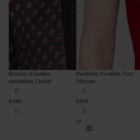
Boucles d'oreilles
Pendants d'oreilles Four
pendantes Cluster
Stitches
€390
€810
or
or