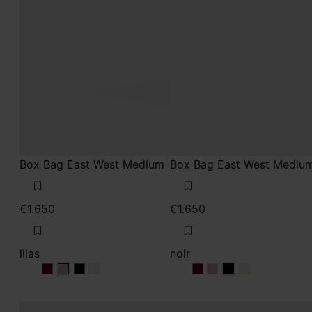
Box Bag East West Medium
Box Bag East West Mediu
€1.650
€1.650
lilas
noir
lilas
lilas
lilas
lilas
noir
noir
noir
noir