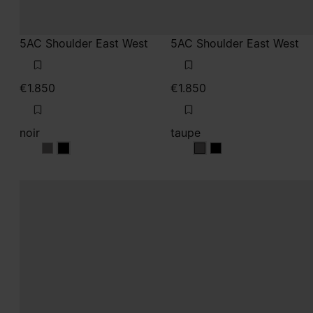
5AC Shoulder East West
5AC Shoulder East West
€1.850
€1.850
noir
taupe
noir
noir
taupe
taupe