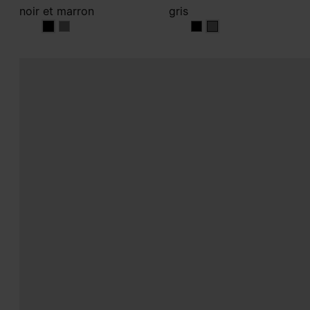
noir et marron
gris
noir et marron
noir et marron
gris
gris