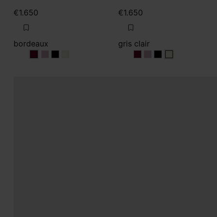
€1.650
€1.650
bordeaux
gris clair
bordeaux
bordeaux
bordeaux
bordeaux
gris clair
gris clair
gris clair
gris clair