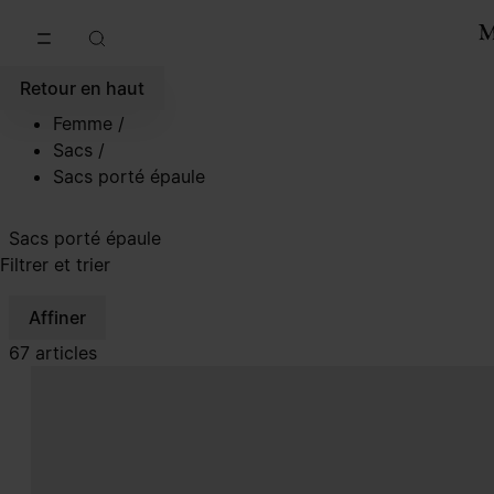
Accéder au contenu principal
Passer à la navigation en pi
Retour en haut
Femme
/
Sacs
/
Sacs porté épaule
Sacs porté épaule
Filtrer et trier
Affiner
67 articles