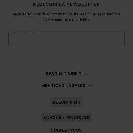
Pied de page du site
RECEVOIR LA NEWSLETTER
Recevez en priorité les informations sur les nouvelles collections,
événements et exclusivités.
Adresse e-mail
S’inscrire
Femme
Homme
BESOIN D'AIDE ?
Je préfère ne pas préciser
MENTIONS LÉGALES
Après avoir lu la
note d’information
, j’autorise Margiela S.A.S.U. à traiter
mes données à caractère personnel à des fins de
Marketing*
au moyen de
BELGIUM (€)
différents canaux de communication en ligne et hors ligne comme cela est
décrit dans le paragraphe 3.1.b) de la note d’information.
LANGUE :
FRANÇAIS
SUIVEZ-NOUS