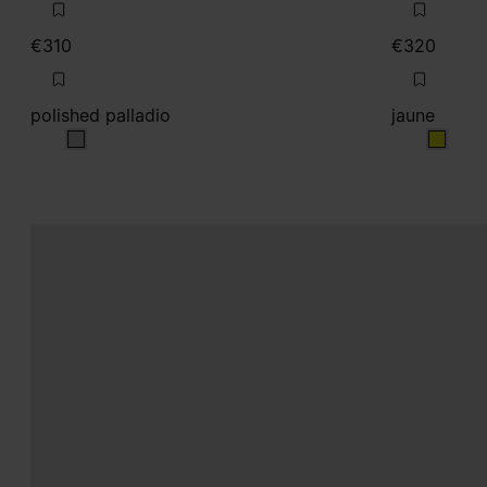
€310
€320
polished palladio
jaune
polished palladio
jaune