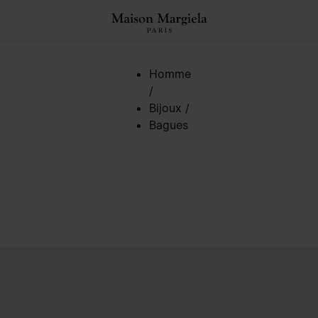
ed de page
Homme
/
Bijoux
/
Bagues