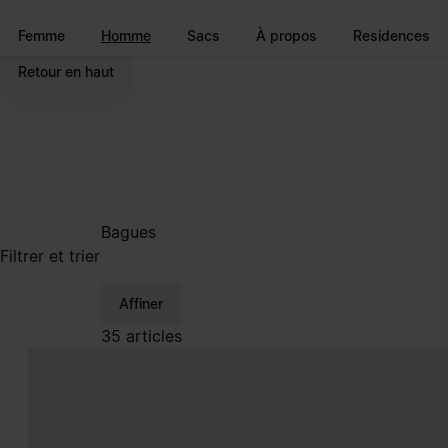
Accéder au contenu principal
Passer à la navigation en pi
Femme
Homme
Sacs
À propos
Residences
Retour en haut
Bagues
Filtrer et trier
Affiner
35 articles