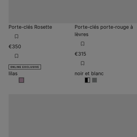
Porte-clés Rosette
Porte-clés porte-rouge à
lèvres
€350
€315
ONLINE EXCLUSIVE
lilas
noir et blanc
lilas
noir et blanc
noir et blanc
noir et blanc