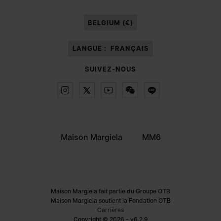
Après avoir lu la
note d’information
, j’autorise Margiela S.A.S.U. à traiter
mes données à caractère personnel à des fins de
Marketing*
au moyen de
BELGIUM (€)
différents canaux de communication en ligne et hors ligne comme cela est
décrit dans le paragraphe 3.1.b) de la note d’information.
LANGUE :
FRANÇAIS
SUIVEZ-NOUS
Maison Margiela
MM6
Maison Margiela fait partie du Groupe OTB
Maison Margiela soutient la Fondation OTB
Carrières
Copyright © 2026 - v6.2.9