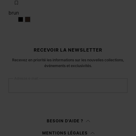
brun
brun
brun
Pied de page du site
RECEVOIR LA NEWSLETTER
Recevez en priorité les informations sur les nouvelles collections,
événements et exclusivités.
Adresse e-mail
S’inscrire
Femme
Homme
BESOIN D'AIDE ?
Je préfère ne pas préciser
MENTIONS LÉGALES