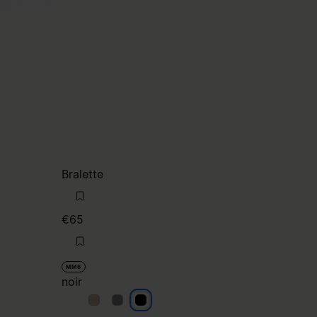
Bralette
€65
MM6
noir
noir
noir
noir