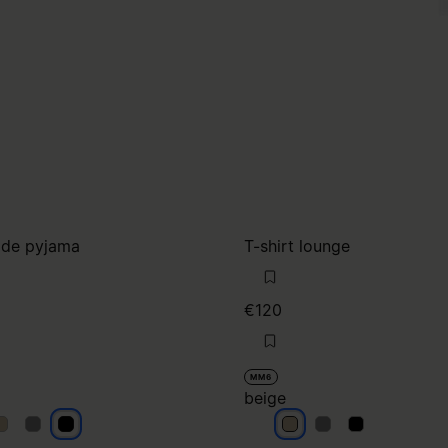
 de pyjama
T-shirt lounge
€120
MM6
beige
oir
noir
noir
beige
beige
beige