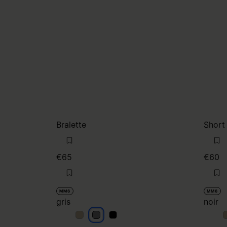
Bralette
Short
€65
€60
MM6
MM6
gris
noir
gris
gris
gris
n