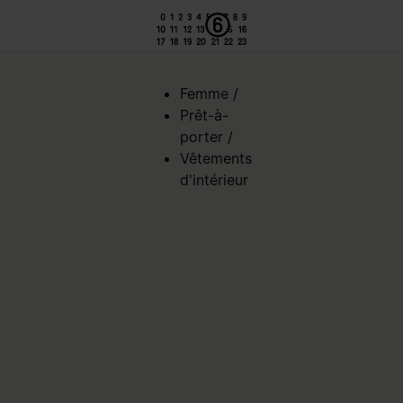
ed de page
Femme
/
Prêt-à-
porter
/
Vêtements
d'intérieur