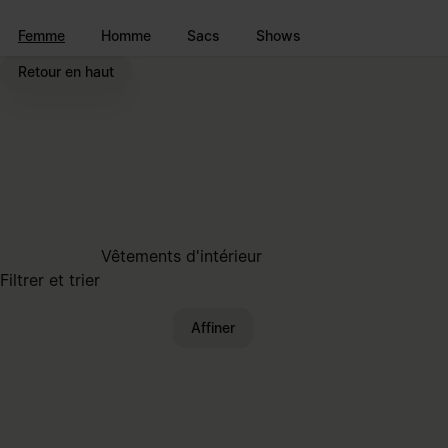
Accéder au contenu principal
Passer à la navigation en pi
Femme
Homme
Sacs
Shows
Retour en haut
Vêtements d'intérieur
Filtrer et trier
Affiner