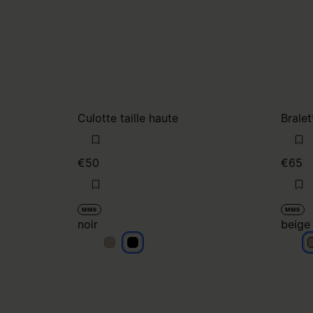
Culotte taille haute
Bralet
€50
€65
MM6
MM6
noir
beige
noir
noir
b