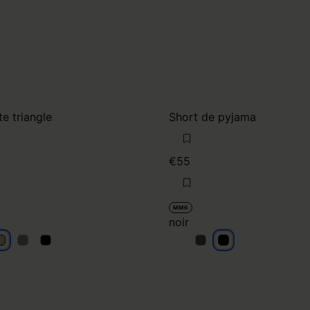
te triangle
Short de pyjama
€55
MM6
noir
eige
beige
beige
noir
noir