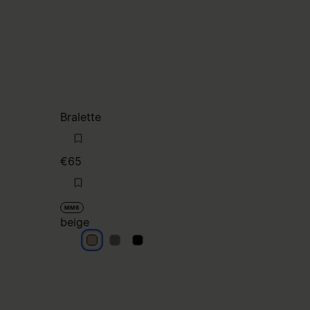
Bralette
€65
MM6
beige
beige
beige
beige