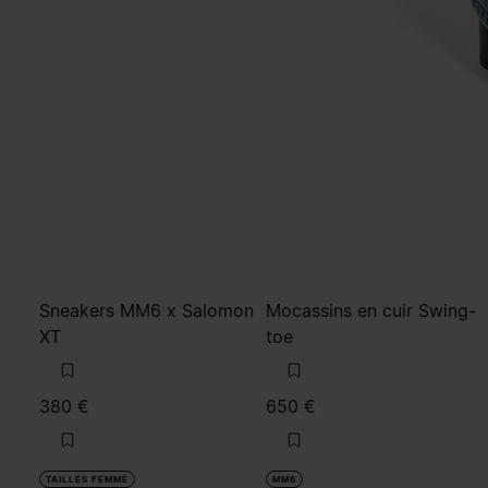
Sneakers MM6 x Salomon
Mocassins en cuir Swing-
XT
toe
380 €
650 €
TAILLES FEMME
MM6
brun
MM6
noir
brun
noir
noir
noir