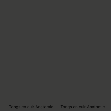
Tongs en cuir Anatomic
Tongs en cuir Anatomic
390 €
390 €
MM6
MM6
argenté
noir
argenté
noir