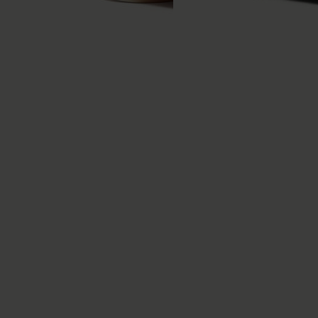
Ballerines Anatomic
Ballerines Anatomic
Numeric
Numeric
490 €
490 €