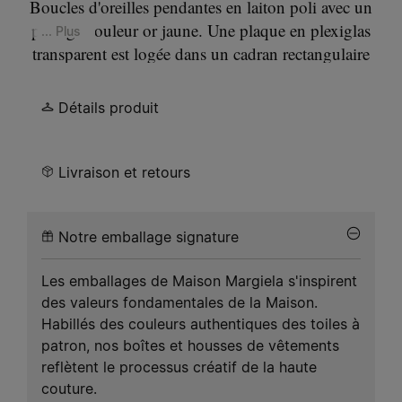
Boucles d'oreilles pendantes en laiton poli avec un
placage couleur or jaune. Une plaque en plexiglas
... Plus
transparent est logée dans un cadran rectangulaire
doré. Il est perforé de quatre points dorés qui
forment notre motif emblématique
Four stitches
à
Détails produit
la surface. Ils se ferment à l'aide d'un fermoir
papillon.
Livraison et retours
Notre emballage signature
Les emballages de Maison Margiela s'inspirent
des valeurs fondamentales de la Maison.
Habillés des couleurs authentiques des toiles à
patron, nos boîtes et housses de vêtements
reflètent le processus créatif de la haute
couture.