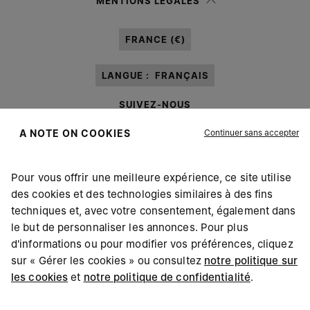
MENTIONS LÉGALES
Après avoir lu la
note d’information
, j’autorise Margiela S.A.S.U. à traiter
mes données à caractère personnel à des fins de
Marketing*
au moyen de
FRANCE (€)
différents canaux de communication en ligne et hors ligne comme cela est
décrit dans le paragraphe 3.1.b) de la note d’information.
LANGUE :
FRANÇAIS
SUIVEZ-NOUS
Continuer sans accepter
A NOTE ON COOKIES
Pour vous offrir une meilleure expérience, ce site utilise
des cookies et des technologies similaires à des fins
Maison Margiela
MM6
techniques et, avec votre consentement, également dans
le but de personnaliser les annonces. Pour plus
d'informations ou pour modifier vos préférences, cliquez
sur « Gérer les cookies » ou consultez
notre politique sur
les cookies
et
notre politique de confidentialité
.
Maison Margiela fait partie du Groupe OTB
Maison Margiela soutient la Fondation OTB
Carrières