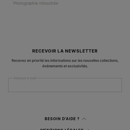
Photographie retouchée
Pied de page du site
RECEVOIR LA NEWSLETTER
Recevez en priorité les informations sur les nouvelles collections,
événements et exclusivités.
Adresse e-mail
S’inscrire
Femme
Homme
BESOIN D'AIDE ?
Je préfère ne pas préciser