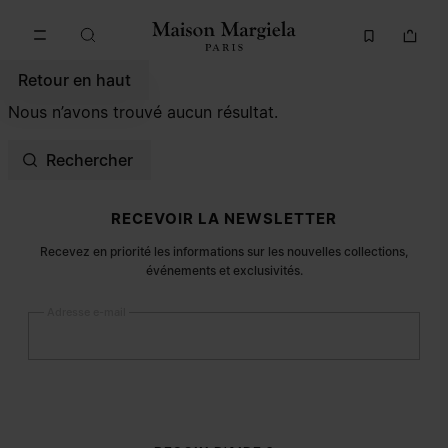
Accéder au contenu principal
Passer à la navigation en pi
Retour en haut
Nous n’avons trouvé aucun résultat.
Rechercher
Pied de page du site
RECEVOIR LA NEWSLETTER
Recevez en priorité les informations sur les nouvelles collections,
événements et exclusivités.
Adresse e-mail
S’inscrire
Femme
Homme