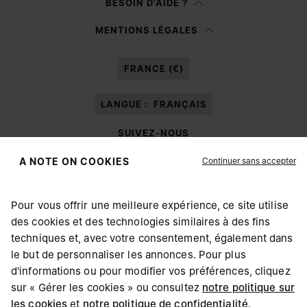
BESOIN D'AIDE ?
Je préfère ne pas préciser
MENTIONS LÉGALES
Après avoir lu la
note d’information
, j’autorise Margiela S.A.S.U. à traiter
mes données à caractère personnel à des fins de
Marketing*
au moyen de
FRANCE (€)
différents canaux de communication en ligne et hors ligne comme cela est
décrit dans le paragraphe 3.1.b) de la note d’information.
LANGUE :
FRANÇAIS
SUIVEZ-NOUS
Continuer sans accepter
A NOTE ON COOKIES
Pour vous offrir une meilleure expérience, ce site utilise
des cookies et des technologies similaires à des fins
Maison Margiela
MM6
techniques et, avec votre consentement, également dans
CHOISISSEZ VOTRE LOCALISATION
le but de personnaliser les annonces. Pour plus
d'informations ou pour modifier vos préférences, cliquez
sur « Gérer les cookies » ou consultez
notre politique sur
Il semblerait que vous soyez à United States. Souhaitez-
les cookies
et
Maison Margiela fait partie du Groupe OTB
notre politique de confidentialité
.