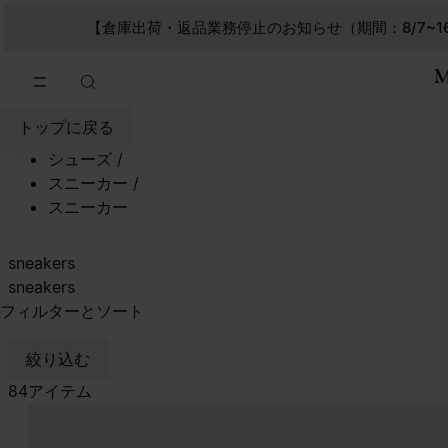
メインコンテンツに進む
フッターナビゲーションへスキップ
【倉庫出荷・返品業務停止のお知らせ（期間：8/7~1
トップに戻る
シューズ
/
スニーカー
/
スニーカー
sneakers
sneakers
フィルターとソート
絞り込む
84アイテム