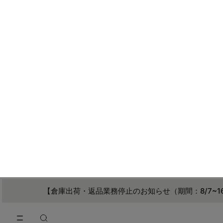
メインコンテンツに進む
フッターナビゲーションへスキップ
【倉庫出荷・返品業務停止のお知らせ（期間：8/7~1
トップに戻る
ウィメンズ
/
アクセサリー
アクセサリー
フィルターとソート
絞り込む
169アイテム