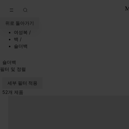
메인 콘텐츠로 이동
푸터 내비게이션으로 이동
위로 돌아가기
여성복
/
백
/
숄더백
숄더백
필터 및 정렬
세부 필터 적용
52개 제품