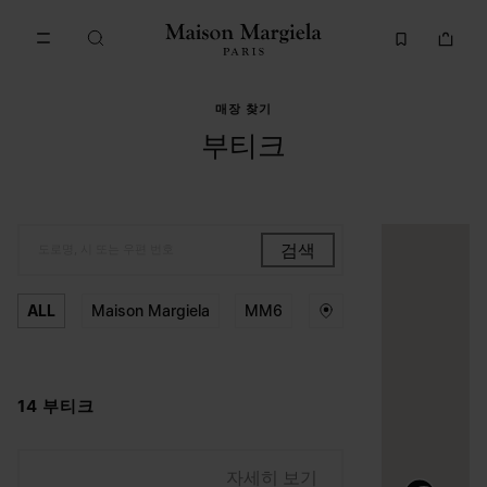
메인 콘텐츠로 이동
푸터 내비게이션으로 이동
매장 찾기
부티크
검색
도로명, 시 또는 우편 번호
ALL
Maison Margiela
MM6
14
부티크
자세히 보기