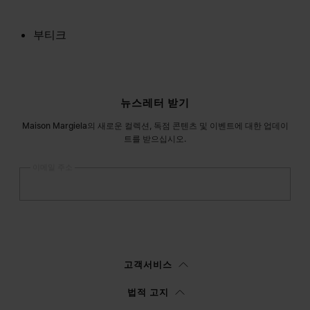
부티크
사이트 푸터
뉴스레터 받기
Maison Margiela의 새로운 컬렉션, 독점 콘텐츠 및 이벤트에 대한 업데이
트를 받으십시오.
이메일 주소
등록
하기
여성
남성
선택하지 않음
고객서비스
이
정보 고지
를 읽은 후에 본인은Margiela S.A.S.U. 이 마케팅을 위해 본인의 개
법적 고지
인 데이터를 처리할 수 있도록 승인합니다.