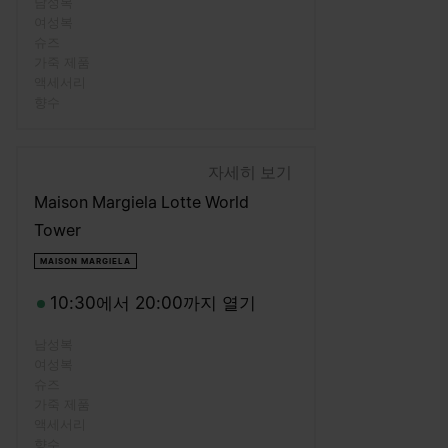
남성복
여성복
슈즈
가죽 제품
액세서리
향수
자세히 보기
Maison Margiela Lotte World
Tower
MAISON MARGIELA
10:30에서 20:00까지 열기
남성복
여성복
슈즈
가죽 제품
액세서리
향수