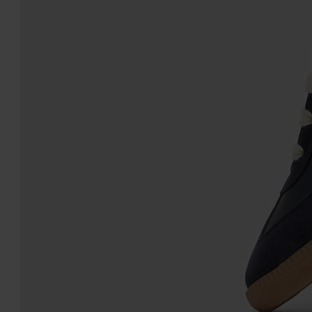
Sprinters
Replica 스니커즈
₩ 1,350,000
₩ 990,000
화이트 & 그레이
블루 나이트
화이트 & 그레이
화이트 & 그레이
블루 나이트
블루 나이트
블루 나이트
블루 나이트
블루 나이트
블루 나이트
블루 나
블루
블
블루 나이트
블루 나이트
블루 나이트
블루 나이트