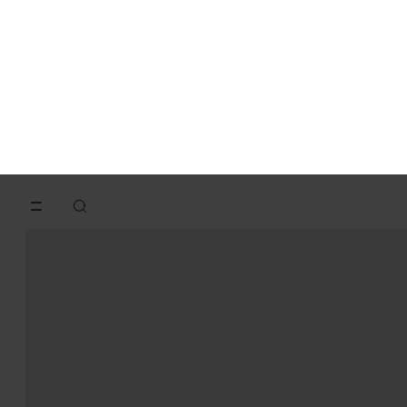
Traveler 스니커즈
Traveler 스니커즈
₩ 1,320,000
₩ 1,320,000