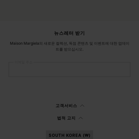
사이트 푸터
뉴스레터 받기
Maison Margiela의 새로운 컬렉션, 독점 콘텐츠 및 이벤트에 대한 업데이
트를 받으십시오.
이메일 주소
등록
하기
여성
남성
선택하지 않음
고객서비스
이
정보 고지
를 읽은 후에 본인은Margiela S.A.S.U. 이 마케팅을 위해 본인의 개
법적 고지
인 데이터를 처리할 수 있도록 승인합니다.
SOUTH KOREA (₩)