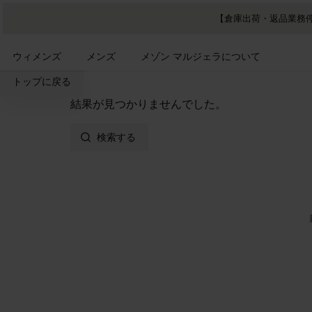
メインコンテンツに進む
フッターナビゲーションへスキップ
【倉庫出荷・返品業務停
ウィメンズ
メンズ
メゾン マルジェラについて
トップに戻る
結果が見つかりませんでした。
検索する
サイトフッター