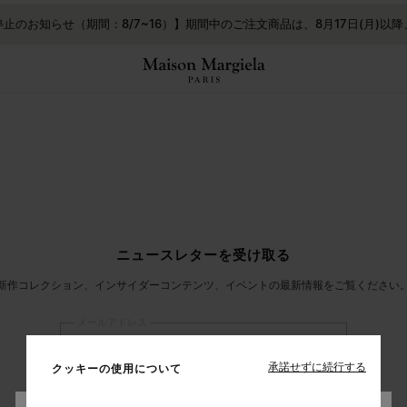
する
止のお知らせ（期間：8/7~16）】期間中のご注文商品は、8月17日(月)以
ニュースレターを受け取る
新作コレクション、インサイダーコンテンツ、イベントの最新情報をご覧ください
メールアドレス
承諾せずに続行する
クッキーの使用について
登録
する