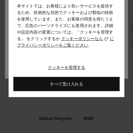
本サイトでは、お客様により良いサービスを提供す
お住まいの場所を選択してください
ウィメンズ
メンズ
回答しない
るため、技術的な目的でクッキーおよび類似の技術
を使用しています。また、お客様の同意を得たうえ
メゾン マルジェラについて
プライバシーポリシー
を読み、私はマルジェラ S.A.S.U. が
プライバ
で、広告のパーソナライズにも使用されます。詳細
United Statesを選択しています。住所を更新しますか？
シーポリシー
の 3.1.b) 項に記載されたマーケティング*目的のために
や設定内容の変更については、「クッキーを管理す
私の個人データを処理することを承認します。
ご利用規約
る」 をクリックするか
クッキーポリシーなら
び
に
プライバシーポリシーをご覧ください
.
プライバシー
United States
クッキー
特定商取引法に基づく表記
Japan
クッキーを管理する
すべて受け入れる
Maison Margiela
MM6