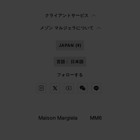
ウィメンズ
メンズ
回答しない
クライアントサービス
プライバシーポリシー
を読み、私はマルジェラ S.A.S.U. が
プライバシーポリ
メゾン マルジェラについて
シー
の 3.1.b) 項に記載されたマーケティング*目的のために私の個人データを
処理することを承認します。
JAPAN (¥)
言語 :
日本語
フォローする
Maison Margiela
MM6