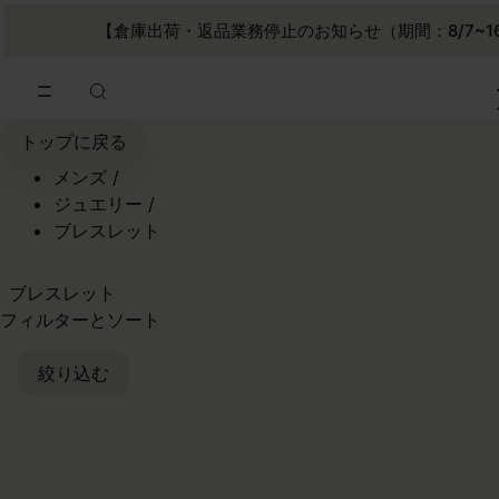
メインコンテンツに進む
フッターナビゲーションへスキップ
【倉庫出荷・返品業務停止のお知らせ（期間：8/7~1
トップに戻る
メンズ
/
ジュエリー
/
ブレスレット
ブレスレット
フィルターとソート
絞り込む