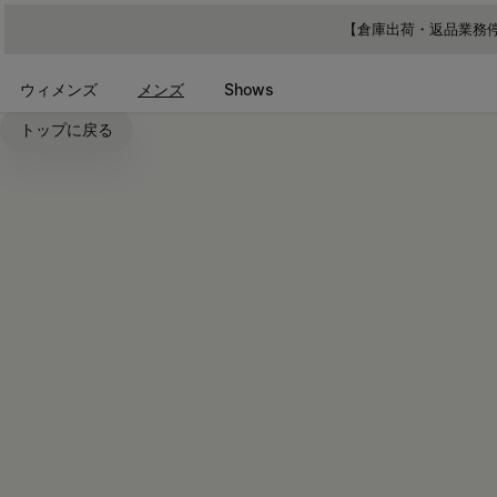
メインコンテンツに進む
フッターナビゲーションへスキップ
【倉庫出荷・返品業務停
ウィメンズ
メンズ
Shows
トップに戻る