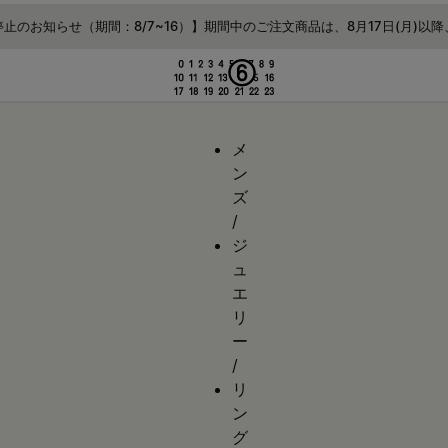
する
止のお知らせ（期間：8/7~16）】期間中のご注文商品は、8月17日(月)以
メ
ン
ズ
/
ジ
ュ
エ
リ
ー
/
リ
ン
グ