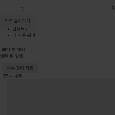
메인 콘텐츠로 이동
푸터 내비게이션으로 이동
위로 돌아가기
남성복
/
레디 투 웨어
레디 투 웨어
필터 및 정렬
세부 필터 적용
177개 제품