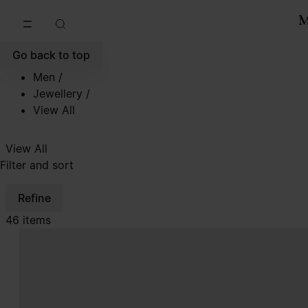
Go to main content
Skip to footer navigation
Go back to top
Men
/
Jewellery
/
View All
View All
Filter and sort
Refine
46 items