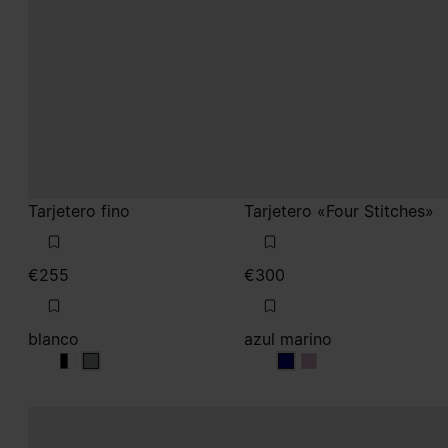
Tarjetero fino
Tarjetero «Four Stitches»
€255
€300
blanco
azul marino
blanco
blanco
blanco
azul marino
azul marino