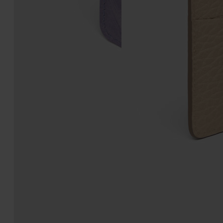
Tarjetero «Four Stitches»
Tarjetero «Four Stitches»
€300
€270