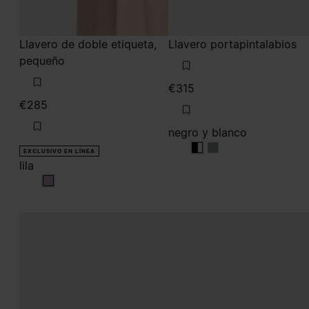
Llavero de doble etiqueta,
Llavero portapintalabios
pequeño
€315
€285
negro y blanco
negro y blanco
negro y blanco
negro y blanco
EXCLUSIVO EN LÍNEA
lila
lila