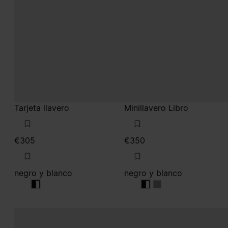
Tarjeta llavero
Minillavero Libro
€305
€350
negro y blanco
negro y blanco
negro y blanco
negro y blanco
negro y blanco
negro y blanco
negro y blanco