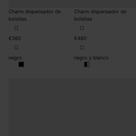
Charm dispensador de
Charm dispensador de
bolsitas
bolsitas
€380
€480
negro
negro y blanco
negro
negro y blanco
negro y blanco