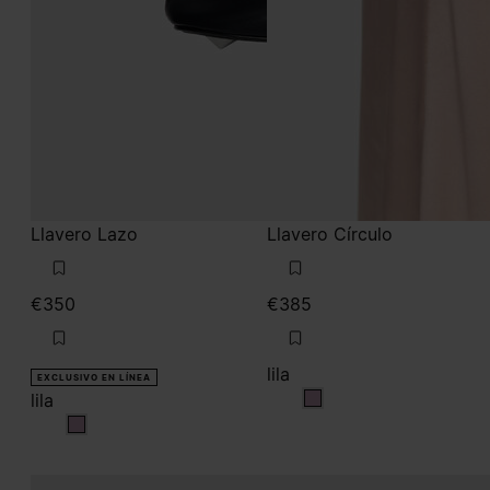
Llavero Lazo
Llavero Círculo
€350
€385
lila
EXCLUSIVO EN LÍNEA
lila
lila
lila