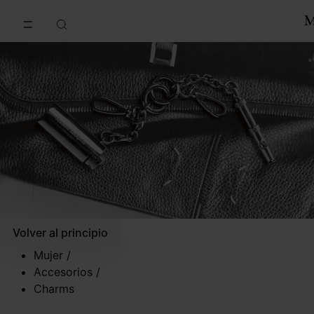
Ir al contenido principal
Ir al pie de página
Volver al principio
Mujer
/
Accesorios
/
Charms