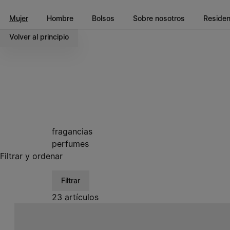
Ir al contenido principal
Ir al pie de página
Mujer
Hombre
Bolsos
Sobre nosotros
Reside
Volver al principio
fragancias
perfumes
Filtrar y ordenar
Filtrar
23 artículos