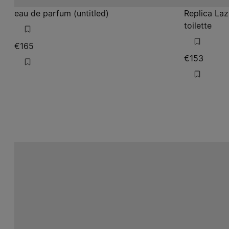
eau de parfum (untitled)
Replica La
toilette
€165
€153