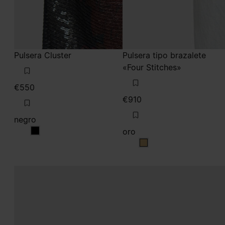
Pulsera Cluster
Pulsera tipo brazalete
«Four Stitches»
€550
€910
negro
oro
negro
oro