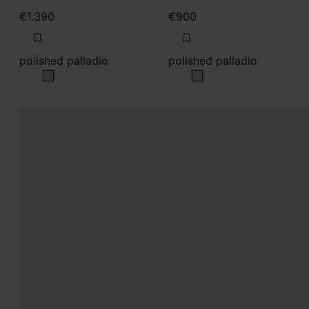
€1.390
€900
polished palladio
polished palladio
polished palladio
polished palladio