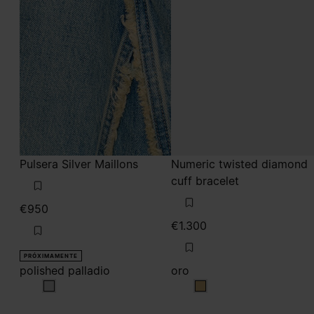
Pulsera Silver Maillons
Numeric twisted diamond
cuff bracelet
€950
€1.300
PRÓXIMAMENTE
polished palladio
oro
polished palladio
oro