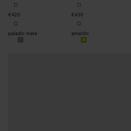
€420
€430
paladio mate
amarillo
paladio mate
amarillo