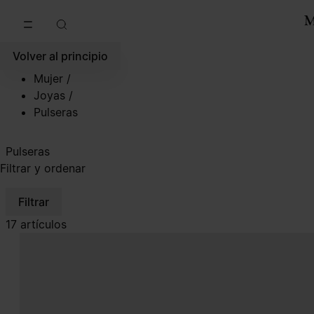
Ir al contenido principal
Ir al pie de página
Volver al principio
Mujer
/
Joyas
/
Pulseras
Pulseras
Filtrar y ordenar
Filtrar
17 artículos