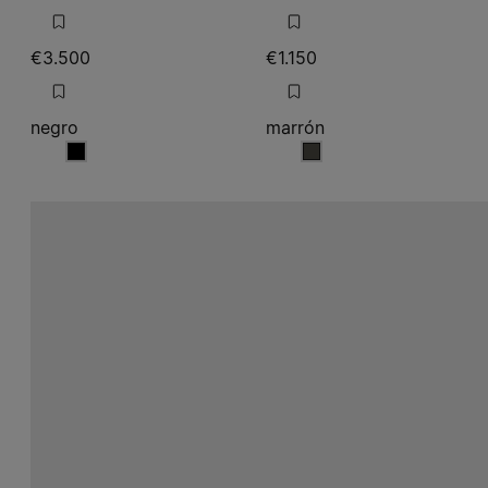
€3.500
€1.150
negro
marrón
negro
marrón