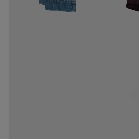
Falda midi vaquera
Falda midi de satén de
seda lavada