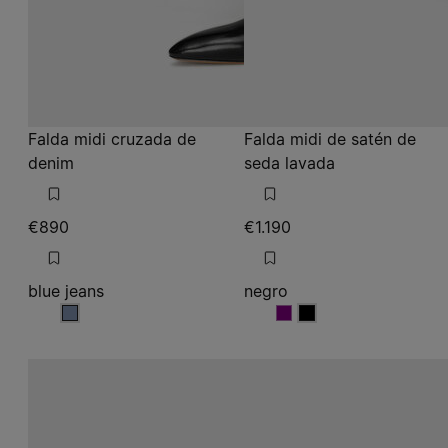
Falda midi cruzada de
Falda midi de satén de
denim
seda lavada
€890
€1.190
blue jeans
negro
blue jeans
negro
negro