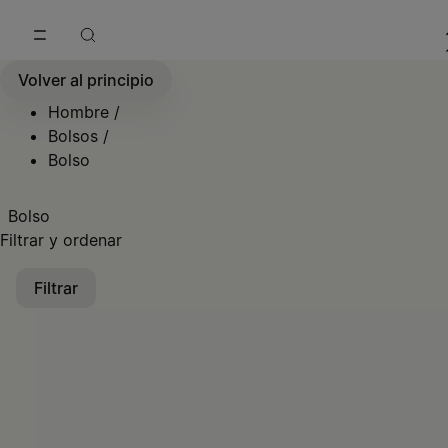
Ir al contenido principal
Ir al pie de página
Volver al principio
Hombre
/
Bolsos
/
Bolso
Bolso
Filtrar y ordenar
Filtrar