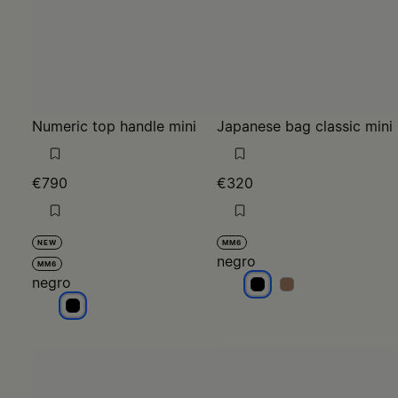
Numeric top handle mini
Japanese bag classic mini
€790
€320
NEW
MM6
negro
MM6
negro
negro
negro
negro