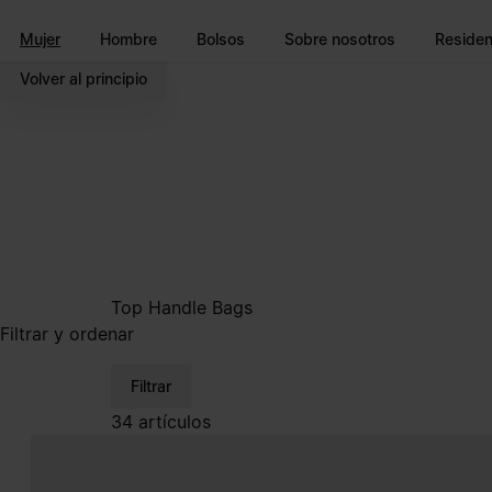
Ir al contenido principal
Ir al pie de página
Mujer
Hombre
Bolsos
Sobre nosotros
Reside
Volver al principio
Top Handle Bags
Filtrar y ordenar
Filtrar
34 artículos