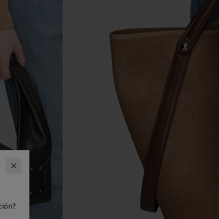
ción?