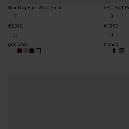
Box Bag East West Small
5AC Soft P
€1.350
€1.650
gris claro
blanco
gris claro
gris claro
gris claro
gris claro
blanco
blanc
bla