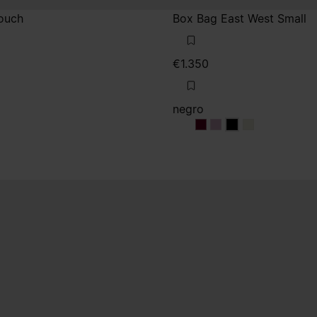
ouch
Box Bag East West Small
€1.350
negro
o
nco
negro
negro
negro
negro