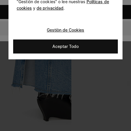
"Gestión de cookies" o lee nuestras
Políticas de
cookies
y
de privacidad
.
United States
Spain
Gestiòn de Cookies
Aceptar Todo